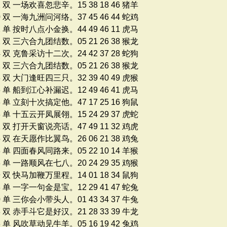
2 双 一场欢喜忽悲辛。15 38 18 46 猪羊
0 双 一海九洲问河络。37 45 46 44 蛇鸡
2 单 按时八点小金换。44 49 46 11 虎马
2 双 三六合九团结数。05 21 26 38 猴龙
4 双 克鲁采访十二次。24 42 37 28 蛇狗
2 双 三六合九团结数。05 21 26 38 猴龙
3 双 大门逢旺四三只。32 39 40 49 虎猴
6 单 船到江心补漏迟。12 49 46 41 虎马
3 单 立刻十次搞定他。47 17 25 16 狗鼠
3 单 十五云开凤展翎。15 24 29 37 虎蛇
1 双 打开天窗说亮话。47 49 11 32 鸡虎
5 双 在天愿作比翼鸟。26 06 21 38 鸡兔
8 单 四面春风同路来。05 22 10 14 羊猴
3 单 一路顺风在七八。20 24 29 35 鸡猴
9 双 快马加鞭万里程。14 01 18 34 鼠狗
8 单 一字一句金是宝。12 29 41 47 蛇兔
0 单 三你会小带头人。01 43 34 37 牛兔
8 双 赤手斗它是好汉。21 28 33 39 牛龙
8 单 风吹草动见牛羊。05 16 19 42 兔鸡