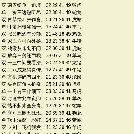
8 双 两家纷争一角墙。02 29 41 49 猴虎
3 单 二撩三边愁听尽。32 39 41 49 蛇龙
2 双 青草绿叶来作食。04 21 26 41 虎蛇
8 单 叶落归根终始一。15 24 41 46 羊马
5 双 张公吃酒李公颠。21 48 16 45 鸡兔
6 单 家丑不可向外扬。18 23 38 44 牛猪
8 双 鸡猴从来划不问。32 36 39 41 虎蛇
6 双 放弃三藩还而我。38 07 31 09 羊马
8 双 一三中间要看清。20 24 29 32 龙猪
5 双 二八成龙得真传。12 27 41 49 牛猪
4 单 玄机选码有四个。21 23 36 48 蛇鼠
8 双 头有两角来护身。05 21 29 48 虎狗
6 单 一上有三伴细五。03 33 36 41 马虎
5 双 时逢吉兆在寅卯。05 26 38 41 羊鸡
2 双 站不起来全身毒。12 26 37 47 蛇羊
8 单 立即三删五除现。20 35 39 41 狗龙
3 单 软玉温馨一彩虹。24 37 11 46 猪蛇
9 双 立刻一飞机我发。41 23 29 46 羊虎