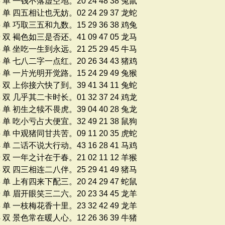
3 单 一钱不落虚空地。20 24 48 38 兔鼠
7 单 四五相让也无妨。02 24 29 37 龙蛇
5 单 巧取三五和九数。15 29 36 38 鸡兔
9 双 褐色如三是否还。41 09 47 05 龙马
6 单 坐吃一生到永远。21 25 29 45 牛马
5 单 七八二字一点红。20 26 34 43 猪鸡
5 单 一片光明开觉路。15 24 29 49 兔猴
3 双 上你接六快了到。39 41 34 11 兔蛇
8 双 几乎其二卡时长。01 32 37 24 鸡龙
6 单 初生之犊不畏虎。39 04 40 28 兔龙
8 单 吃小亏占大便宜。32 49 21 38 鼠狗
5 单 中观猪同甘共苦。09 11 20 35 虎蛇
4 单 二话不说大行动。43 16 28 41 马鸡
9 双 一年之计在于春。21 02 11 12 羊猴
8 双 四三相连二八伴。25 29 41 49 猪马
3 单 上有四来下配三。20 24 29 47 蛇鼠
9 单 眉开眼笑三二六。20 23 34 45 龙羊
8 单 一枝梅花香十里。23 32 42 49 龙羊
4 双 景色常在暖人心。12 26 36 39 牛猪