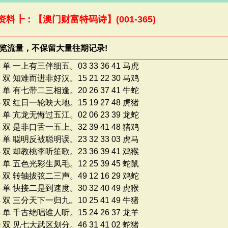
资料┣：【澳门财富特码诗】(001-365)
浏览流量，不保留大量往期记录!
6 单 一上有三伴细五。03 33 36 41 马虎
7 双 知难而进非好汉。15 21 22 30 马鸡
2 单 有七带二三相逢。20 26 37 41 牛蛇
4 双 红日一轮映大地。15 19 27 48 虎猪
9 单 亢龙无悔过五江。02 06 23 39 龙蛇
3 双 是非口舌一五上。32 39 41 48 猪鸡
5 单 聪明反被聪明误。23 32 33 03 虎马
4 双 却教桃李听笙歌。23 36 39 41 鸡猴
1 单 五色光彩生凤毛。12 25 39 45 蛇鼠
6 双 转轴拔弦二三声。49 12 16 29 鸡蛇
3 单 快接二是到速度。30 32 40 49 虎猴
4 双 三分天下一归九。10 25 41 49 牛猪
8 单 千古绝唱谁人听。15 24 26 37 龙羊
0 双 见七大武区划分。46 31 41 02 蛇猪