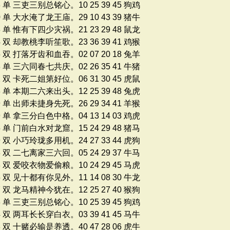
3 单 三吏三别总铭心。10 25 39 45 狗鸡
0 单 大水淹了龙王庙。29 10 43 39 猪牛
3 单 惟有下四少灾祸。21 23 29 48 鼠龙
4 双 却教桃李听笙歌。23 36 39 41 鸡猴
5 双 打落牙齿和血吞。02 07 20 18 兔羊
8 单 三六同春七共庆。02 26 35 41 牛猪
2 双 卡死二姐第好位。06 31 30 45 虎鼠
3 单 本期二六来出头。12 25 39 48 兔虎
9 单 出师未捷身先死。26 29 34 41 羊猴
9 单 拿三分白色中格。04 13 14 03 鸡虎
5 单 门前白水对龙窟。15 24 29 48 猪马
9 双 小巧玲珑多用机。24 27 33 44 虎狗
8 双 二七离家三六回。05 24 29 37 牛马
8 双 爱咬衣物爱偷粮。10 24 29 45 马虎
5 双 见十都有你见外。11 14 08 30 牛龙
7 双 龙马精神今犹在。12 25 27 40 猴狗
3 单 三吏三别总铭心。10 25 39 45 狗鸡
4 双 两耳长长穿白衣。03 39 41 45 马牛
8 双 十赌必输是养透。40 47 28 06 虎牛