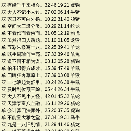
3 双 有缘千里来相会。32 46 19 21 虎狗
8 双 大人不记小人过。27 02 06 14 牛猪
9 双 家丑不可向外扬。10 22 31 40 鸡猪
5 单 空间大三圾分类。10 29 21 14 蛇龙
5 单 不看僧面看佛面。31 05 12 19 狗虎
1 双 虽然很四人话题。21 10 01 05 龙猴
8 单 五彩朱楼写十八。02 25 39 41 羊龙
9 单 既生周瑜何生亮。07 33 39 46 鼠兔
2 双 道不同不相为谋。08 12 05 28 猪狗
8 单 伯乐识得方成才。15 39 47 49 羊鼠
6 单 四暗狂奔草原上。27 39 03 08 羊猴
9 双 二七浪起龙舒甲。10 24 26 38 牛鼠
0 双 及时到位额三除。05 44 26 34 牛鼠
5 双 大人不见小人怪。42 01 45 32 鼠蛇
2 双 天津泰富八金融。16 11 29 26 猪蛇
9 单 会计算四法额外。25 20 37 35 虎狗
9 单 不能登大雅之堂。37 34 19 31 马牛
8 双 九是二八旧别情。21 29 41 46 猪龙