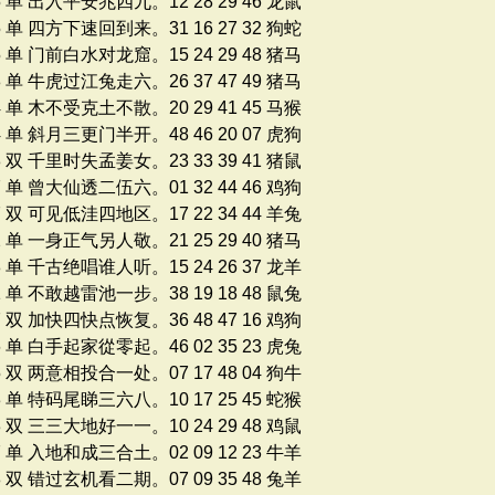
5 单 出入平安兆四九。12 28 29 46 龙鼠
5 单 四方下速回到来。31 16 27 32 狗蛇
5 单 门前白水对龙窟。15 24 29 48 猪马
8 单 牛虎过江兔走六。26 37 47 49 猪马
4 单 木不受克土不散。20 29 41 45 马猴
4 单 斜月三更门半开。48 46 20 07 虎狗
8 双 千里时失孟姜女。23 33 39 41 猪鼠
7 单 曾大仙透二伍六。01 32 44 46 鸡狗
7 双 可见低洼四地区。17 22 34 44 羊兔
2 单 一身正气另人敬。21 25 29 40 猪马
8 单 千古绝唱谁人听。15 24 26 37 龙羊
1 单 不敢越雷池一步。38 19 18 48 鼠兔
7 双 加快四快点恢复。36 48 47 16 鸡狗
6 单 白手起家從零起。46 02 35 23 虎兔
5 双 两意相投合一处。07 17 48 04 狗牛
3 单 特码尾睇三六八。10 17 25 45 蛇猴
3 双 三三大地好一一。10 24 29 48 鸡鼠
7 单 入地和成三合土。02 09 12 23 牛羊
8 双 错过玄机看二期。07 09 35 48 兔羊