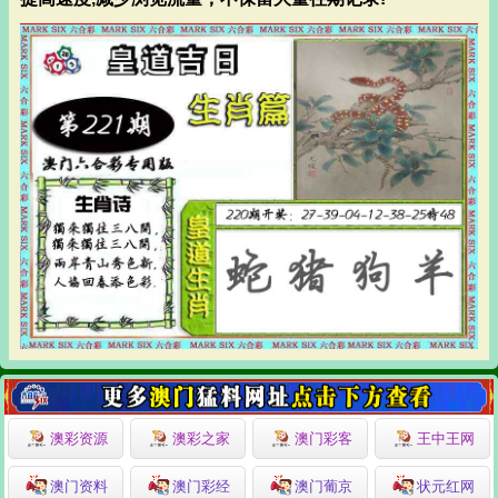
澳彩资源
澳彩之家
澳门彩客
王中王网
澳门资料
澳门彩经
澳门葡京
状元红网