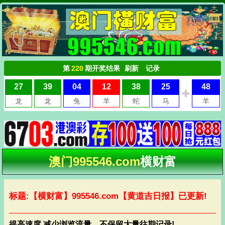
澳门995546.com
横财富
标题:【横财富】
995546.com
【黄道吉日报】已更新!
提高速度,减少浏览流量，不保留大量往期记录!