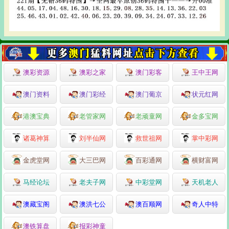
澳彩资源
澳彩之家
澳门彩客
王中王网
澳门资料
澳门彩经
澳门葡京
状元红网
港澳宝典
老管家网
老顽童网
金多宝网
诸葛神算
刘半仙网
救世祖网
掌中彩网
金虎堂网
大三巴网
百彩通网
横财富网
马经论坛
老夫子网
中彩堂网
天机老人
澳藏宝阁
澳洪七公
澳百顺网
奇人中特
澳铁算盘
报彩神童