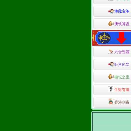
澳藏宝阁
澳铁算盘
六合资源
旺角彩皇
镇坛之宝
生财有道
香港创富