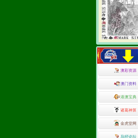
澳彩资源
澳门资料
港澳宝典
诸葛神算
金虎堂网
马经论坛