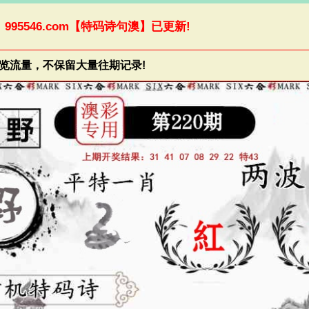
】
995546.com
【特码诗句澳】已更新!
浏览流量，不保留大量往期记录!