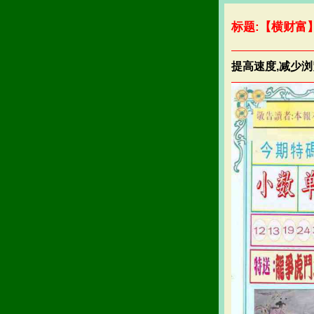
标题:【横财富
提高速度,减少