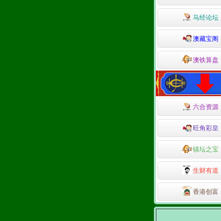
马经论坛
澳藏宝阁
澳铁算盘
六合资源
旺角彩皇
镇坛之宝
生财有道
香港创富