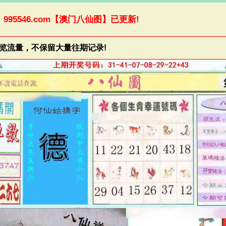
】
995546.com
【澳门八仙图】已更新!
浏览流量，不保留大量往期记录!