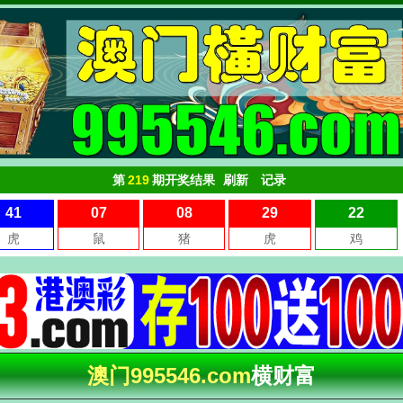
澳门995546.com
横财富