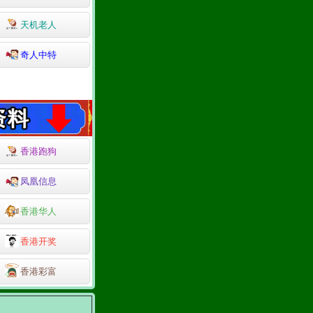
天机老人
奇人中特
香港跑狗
凤凰信息
香港华人
香港开奖
香港彩富