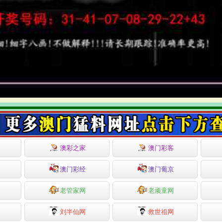
澳彩之家
澳门彩客
澳门彩经
澳门葡京
老管家网
老顽童网
刘半仙网
救世祖网