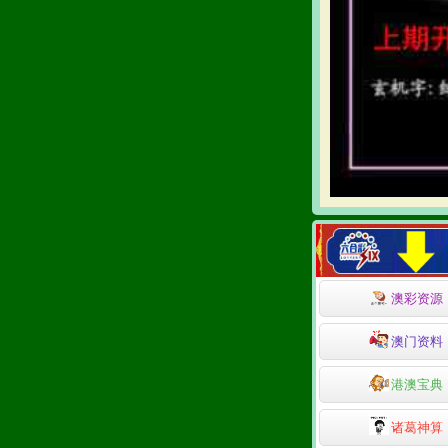
澳彩资源
澳门资料
港澳宝典
诸葛神算