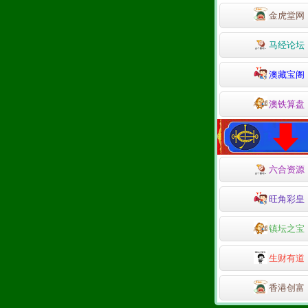
金虎堂网
马经论坛
澳藏宝阁
澳铁算盘
六合资源
旺角彩皇
镇坛之宝
生财有道
香港创富