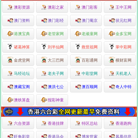
澳彩资源
澳彩之家
澳门彩客
王中王网
澳门资料
澳门彩经
澳门葡京
状元红网
港澳宝典
老管家网
老顽童网
金多宝网
诸葛神算
刘半仙网
救世祖网
掌中彩网
金虎堂网
大三巴网
百彩通网
横财富网
马经论坛
老夫子网
中彩堂网
天机老人
澳藏宝阁
澳洪七公
澳百顺网
奇人中特
澳铁算盘
报彩神童
六合资源
香港挂牌
特区总站
香港跑狗
旺角彩皇
香港马会
博发世家
凤凰信息